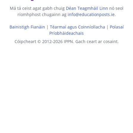
Má tá ceist agat gabh chuig
Déan Teagmháil Linn
nó seol
ríomhphost chugainn ag
info@educationposts.ie
.
Bainistigh Fianáin
|
Téarmaí agus Coinníollacha
|
Polasaí
Príobháideachais
Cóipcheart © 2012-2026 IPPN. Gach ceart ar cosaint.