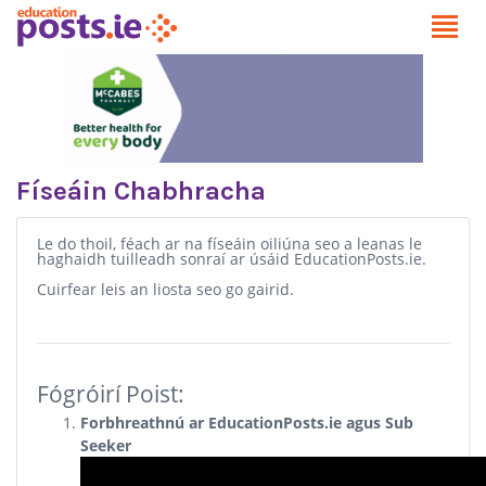
Físeáin Chabhracha
Le do thoil, féach ar na físeáin oiliúna seo a leanas le
haghaidh tuilleadh sonraí ar úsáid EducationPosts.ie.
Cuirfear leis an liosta seo go gairid.
Fógróirí Poist:
Forbhreathnú ar EducationPosts.ie agus Sub
Seeker